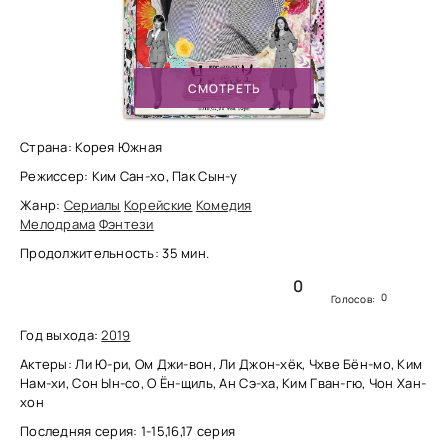
СМОТРЕТЬ
Страна: Корея Южная
Режиссер: Ким Сан-хо, Пак Сын-у
Жанр:
Сериалы
Корейские
Комедия
Мелодрама
Фэнтези
Продолжительность: 35 мин.
0
0
Голосов:
Год выхода:
2019
Актеры: Ли Ю-ри, Ом Джи-вон, Ли Джон-хёк, Чхве Бён-мо, Ким
Нам-хи, Сон Ын-со, О Ён-щиль, Ан Сэ-ха, Ким Гван-гю, Чон Хан-
хон
Последняя серия: 1-15,16,17 серия