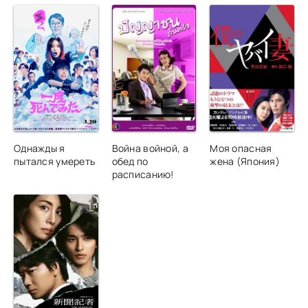
Однажды я
Война войной, а
Моя опасная
пытался умереть
обед по
жена (Япония)
расписанию!