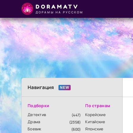
DORAMATV
ДОРАМЫ НА РУССКОМ
Навигация
Подборки
По странам
Детектив
Корейские
(447)
Драма
Китайские
(2358)
Боевик
Японские
(600)