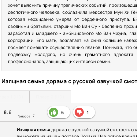
хочет выяснить причину трагических событий, произошедших
деспотичного человека, соблазнила медсестра Мун Хи Гён
которая неожиданно умерла от сердечного приступа. Е
сводными братьями: старшим Мо Ван Су - беспечно прожи
заработал и младшего - амбициозного Мо Ван Чжуна, гла
корпорации. Его мать, возлагает на сына большие надеж
посмеет помешать осуществлению планов. Понимая, что од
поддержку молодого, но очень грамотного адвоката
профессионалов, защищающих интересы семьи.
Изящная семья дорама с русской озвучкой смо
леер 1 (HD)
Плеер 2 (HD)
8.6
6
1
7
Голосов:
Изящная семья
дорама с русской озвучкой смотреть он
вы можете на нашем портале Дорама ТВ в любое время