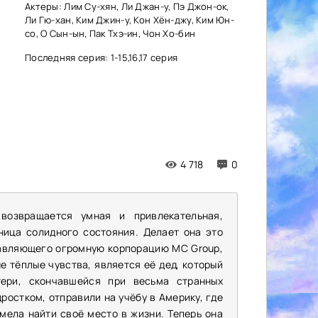
Актеры: Лим Су-хян, Ли Джан-у, Пэ Джон-ок,
Ли Гю-хан, Ким Джин-у, Кон Хён-джу, Ким Юн-
со, О Сын-ын, Пак Тхэ-ин, Чон Хо-бин
Последняя серия: 1-15,16,17 серия
4 718
0
 возвращается умная и привлекательная,
ница солидного состояния. Делает она это
главляющего огромную корпорацию MC Group,
е тёплые чувства, является её дед, который
ери, скончавшейся при весьма странных
ростком, отправили на учёбу в Америку, где
мела найти своё место в жизни. Теперь она