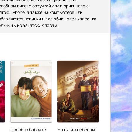
добном виде: с озвучкой или в оригинале с
oid, iPhone, а также на компьютере или
добавляются новинки и полюбившаяся классика
ельный мир азиатских дорам.
Подобно бабочке
На пути к небесам