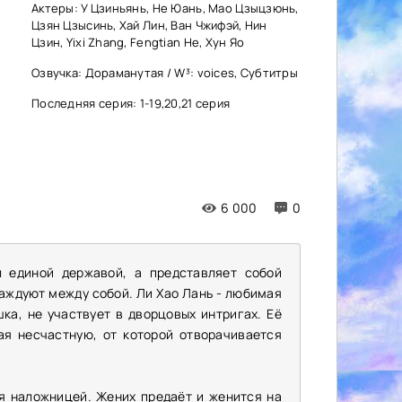
Актеры: У Цзиньянь, Не Юань, Мао Цзыцзюнь,
Цзян Цзысинь, Хай Лин, Ван Чжифэй, Нин
Цзин, Yixi Zhang, Fengtian He, Хун Яо
Озвучка: Дораманутая / W³: voices, Субтитры
Последняя серия: 1-19,20,21 серия
6 000
0
л единой державой, а представляет собой
аждуют между собой. Ли Хао Лань - любимая
ка, не участвует в дворцовых интригах. Её
ая несчастную, от которой отворачивается
ся наложницей. Жених предаёт и женится на