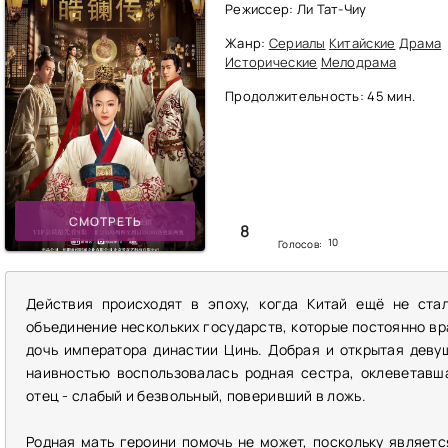
Режиссер: Ли Тат-Чиу
Жанр:
Сериалы
Китайские
Драма
Исторические
Мелодрама
Продолжительность: 45 мин.
СМОТРЕТЬ
8
10
Голосов:
Действия происходят в эпоху, когда Китай ещё не ста
объединение нескольких государств, которые постоянно вр
дочь императора династии Цинь. Добрая и открытая девуш
наивностью воспользовалась родная сестра, оклеветавш
отец - слабый и безвольный, поверивший в ложь.
Родная мать героини помочь не может, поскольку являет