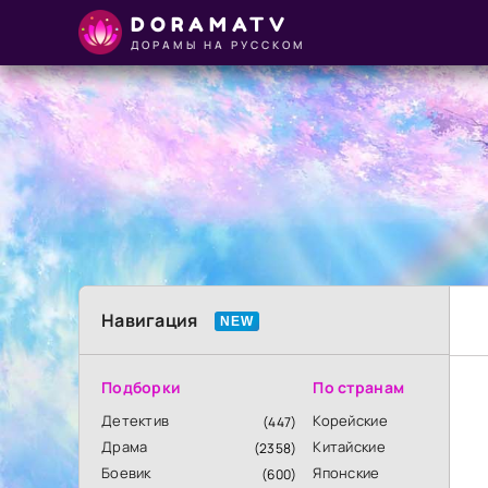
DORAMATV
ДОРАМЫ НА РУССКОМ
Навигация
Подборки
По странам
Детектив
Корейские
(447)
Драма
Китайские
(2358)
Боевик
Японские
(600)