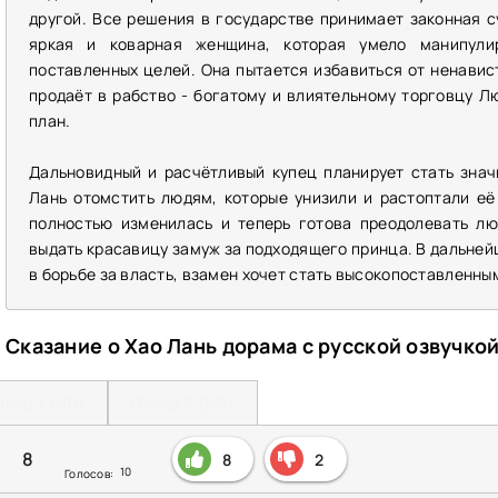
другой. Все решения в государстве принимает законная с
яркая и коварная женщина, которая умело манипули
поставленных целей. Она пытается избавиться от ненавист
продаёт в рабство - богатому и влиятельному торговцу 
план.
Дальновидный и расчётливый купец планирует стать знач
Лань отомстить людям, которые унизили и растоптали её
полностью изменилась и теперь готова преодолевать лю
выдать красавицу замуж за подходящего принца. В дальней
в борьбе за власть, взамен хочет стать высокопоставленны
Сказание о Хао Лань дорама с русской озвучко
леер 1 (HD)
Плеер 2 (HD)
8
8
2
10
Голосов: