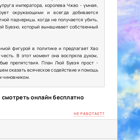
упруга императора, королева Чжао - умная,
рует окружающими и всегда добивается
ной падчерицы, когда не получается убить,
Люй Бувэю, который вынашивает собственный
имой фигурой в политике и предлагает Хао
 честь. В этот момент она воспряла духом,
бые препятствия. План Люй Бувэя прост -
шем оказать всяческое содействие и помощь
м чиновником.
й смотреть онлайн бесплатно
НЕ РАБОТАЕТ?