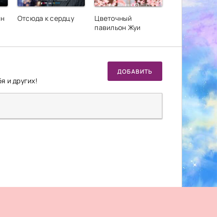
он
Отсюда к сердцу
Цветочный
павильон Жуи
ДОБАВИТЬ
я и других!