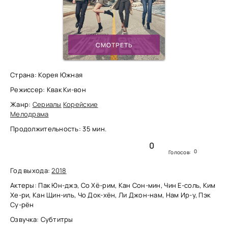
СМОТРЕТЬ
Страна: Корея Южная
Режиссер: Квак Ки-вон
Жанр:
Сериалы
Корейские
Мелодрама
Продолжительность: 35 мин.
0
0
Голосов:
Год выхода:
2018
Актеры: Пак Юн-джэ, Со Хё-рим, Кан Сон-мин, Чин Е-соль, Ким
Хе-ри, Кан Щин-иль, Чо Док-хён, Ли Джон-нам, Нам Ир-у, Пэк
Су-рён
Озвучка: Субтитры