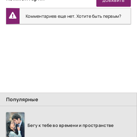
ДОБАВИТЬ
Комментариев еще нет. Хотите быть первым?
Популярные
Бегу к тебе во времени и пространстве