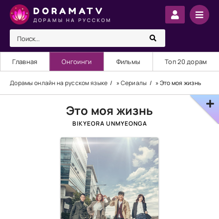
DORAMATV
ДОРАМЫ НА РУССКОМ
Главная
Онгоинги
Фильмы
Топ 20 дорам
Дорамы онлайн на русском языке
»
Сериалы
» Это моя жизнь
Это моя жизнь
BIKYEORA UNMYEONGA