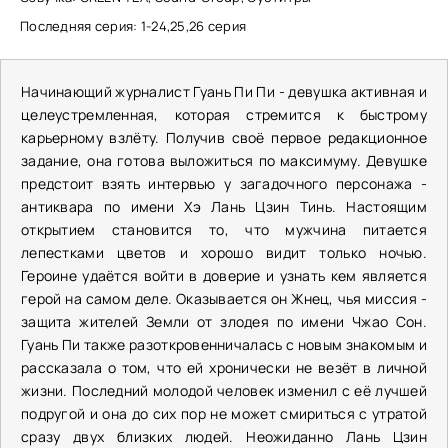
Последняя серия: 1-24,25,26 серия
Начинающий журналист Гуань Пи Пи - девушка активная и
целеустремленная, которая стремится к быстрому
карьерному взлёту. Получив своё первое редакционное
задание, она готова выложиться по максимуму. Девушке
предстоит взять интервью у загадочного персонажа -
антиквара по имени Хэ Лань Цзин Тинь. Настоящим
открытием становится то, что мужчина питается
лепестками цветов и хорошо видит только ночью.
Героине удаётся войти в доверие и узнать кем является
герой на самом деле. Оказывается он Жнец, чья миссия -
защита жителей Земли от злодея по имени Чжао Сон.
Гуань Пи также разоткровенничалась с новым знакомым и
рассказала о том, что ей хронически не везёт в личной
жизни. Последний молодой человек изменил с её лучшей
подругой и она до сих пор не может смириться с утратой
сразу двух близких людей. Неожиданно Лань Цзин