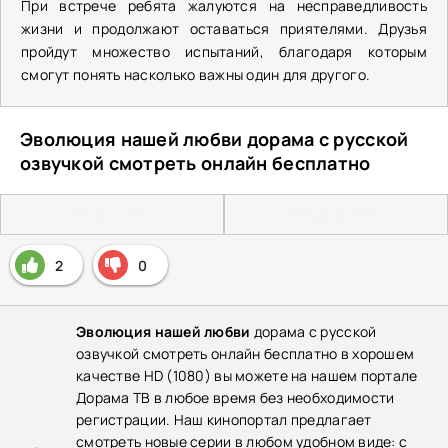
При встрече ребята жалуются на несправедливость
жизни и продолжают оставаться приятелями. Друзья
пройдут множество испытаний, благодаря которым
смогут понять насколько важны один для другого.
Эволюция нашей любви дорама с русской
озвучкой смотреть онлайн бесплатно
Плеер 1 (HD)
Плеер 2 (HD)
2
0
Эволюция нашей любви
дорама с русской
озвучкой смотреть онлайн бесплатно в хорошем
качестве HD (1080) вы можете на нашем портале
Дорама ТВ в любое время без необходимости
регистрации. Наш кинопортал предлагает
смотреть новые серии в любом удобном виде: с