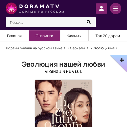
DORAMATV
ДОРАМЫ НА РУССКОМ
Главная
Онгоинги
Фильмы
Топ 20 дорам
Дорамы онлайн на русском языке
»
Сериалы
» Эволюция нашей любви
Эволюция нашей любви
AI QING JIN HUA LUN