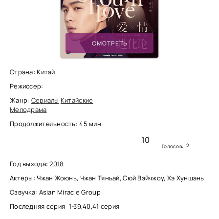
СМОТРЕТЬ
Страна: Китай
Режиссер:
Жанр:
Сериалы
Китайские
Мелодрама
Продолжительность: 45 мин.
10
2
Голосов:
Год выхода:
2018
Актеры: Чжан Жоюнь, Чжан Тяньай, Сюй Вэйчжоу, Хэ Хуншань
Озвучка: Asian Miracle Group
Последняя серия: 1-39,40,41 серия