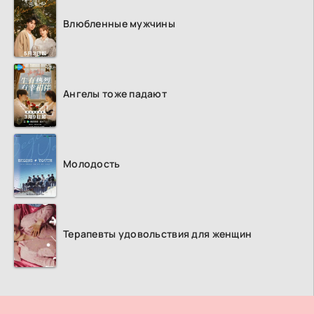
Влюбленные мужчины
Ангелы тоже падают
Молодость
Терапевты удовольствия для женщин