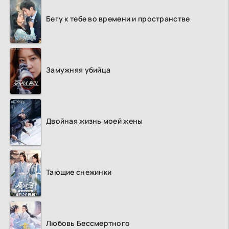
Бегу к тебе во времени и пространстве
Замужняя убийца
Двойная жизнь моей жены
Тающие снежинки
Любовь Бессмертного