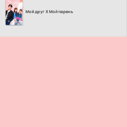
Мой друг Х Мой парень
ПРАВООБЛАДАТЕЛЯМ
© 2026
Дорама ТВ
– Лучший кинотеатр азиатских фильмов и
сериалов.