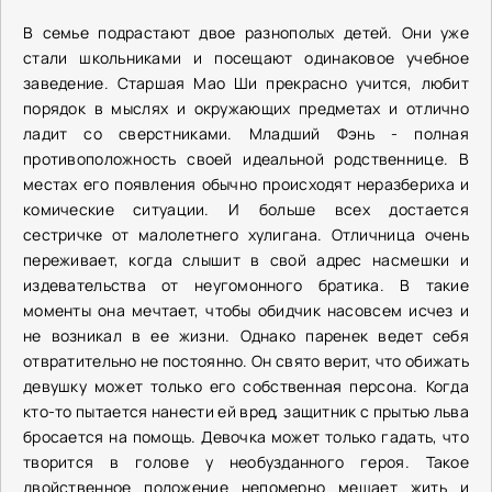
В семье подрастают двое разнополых детей. Они уже
стали школьниками и посещают одинаковое учебное
заведение. Старшая Мао Ши прекрасно учится, любит
порядок в мыслях и окружающих предметах и отлично
ладит со сверстниками. Младший Фэнь - полная
противоположность своей идеальной родственнице. В
местах его появления обычно происходят неразбериха и
комические ситуации. И больше всех достается
сестричке от малолетнего хулигана. Отличница очень
переживает, когда слышит в свой адрес насмешки и
издевательства от неугомонного братика. В такие
моменты она мечтает, чтобы обидчик насовсем исчез и
не возникал в ее жизни. Однако паренек ведет себя
отвратительно не постоянно. Он свято верит, что обижать
девушку может только его собственная персона. Когда
кто-то пытается нанести ей вред, защитник с прытью льва
бросается на помощь. Девочка может только гадать, что
творится в голове у необузданного героя. Такое
двойственное положение непомерно мешает жить и