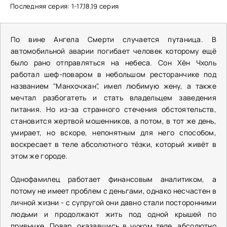
Последняя серия: 1-17,18,19 серия
По вине Ангела Смерти случается путаница. В
автомобильной аварии погибает человек которому ещё
было рано отправляться на небеса. Сон Хён Чхоль
работал шеф-поваром в небольшом ресторанчике под
названием "Манхочжан", имел любимую жену, а также
мечтал разбогатеть и стать владельцем заведения
питания. Но из-за странного стечения обстоятельств,
становится жертвой мошенников, а потом, в тот же день,
умирает, но вскоре, непонятным для него способом,
воскресает в теле абсолютного тёзки, который живёт в
этом же городе.
Однофамилец работает финансовым аналитиком, а
потому не имеет проблем с деньгами, однако несчастен в
личной жизни - с супругой они давно стали посторонними
людьми и продолжают жить под одной крышей по
привычке. Повар, оказавшись в чужом теле, абсолютно