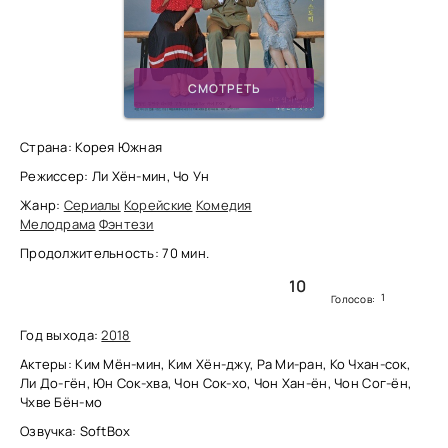
СМОТРЕТЬ
Страна: Корея Южная
Режиссер: Ли Хён-мин, Чо Ун
Жанр:
Сериалы
Корейские
Комедия
Мелодрама
Фэнтези
Продолжительность: 70 мин.
10
1
Голосов:
Год выхода:
2018
Актеры: Ким Мён-мин, Ким Хён-джу, Ра Ми-ран, Ко Чхан-сок,
Ли До-гён, Юн Сок-хва, Чон Сок-хо, Чон Хан-ён, Чон Сог-ён,
Чхве Бён-мо
Озвучка: SoftBox